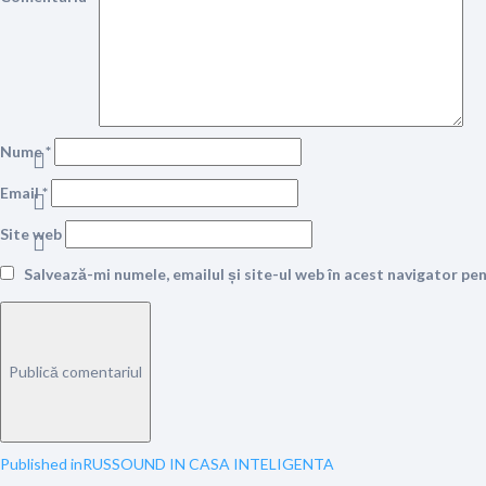
Nume
*
Email
*
Site web
Salvează-mi numele, emailul și site-ul web în acest navigator pe
Navigare
Published in
RUSSOUND IN CASA INTELIGENTA