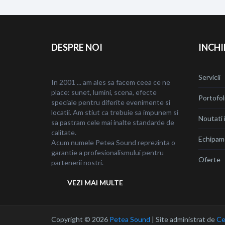
în
articole
DESPRE NOI
INCHI
Servicii
In 2001 ... am ales sa facem ceea ce ne
place: sunet, lumini, scena, efecte
Portofol
speciale pentru diferite evenimente si
locatii. Am stiut ca trebuie sa impunem si
Noutati i
sa pastram cele mai inalte standarde de
calitate.
Echipam
Acum numele Petea Sound reprezinta o
garantie a profesionalismului pentru
Oferte
partenerii nostri.
VEZI MAI MULTE
Copyright © 2026
Petea Sound
|
Site administrat de
Ce