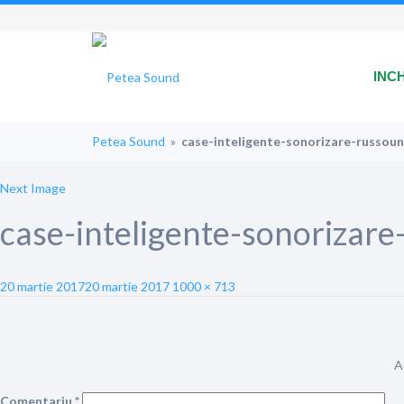
INC
Petea Sound
»
case-inteligente-sonorizare-russou
Next Image
case-inteligente-sonorizar
Posted
Full
20 martie 2017
20 martie 2017
1000 × 713
on
size
A
Comentariu
*