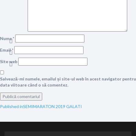
Nume
*
Email
*
Site web
Salvează-mi numele, emailul și site-ul web în acest navigator pentru
data viitoare când o să comentez.
Navigare
Published in
SEMIMARATON 2019 GALATI
în
articole