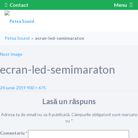
Contact
Menu
Petea Sound
»
ecran-led-semimaraton
Next Image
ecran-led-semimaraton
Posted
Full
24 iunie 2019
900 × 675
on
size
Lasă un răspuns
Adresa ta de email nu va fi publicată.
Câmpurile obligatorii sunt marcate
cu
*
Comentariu
*