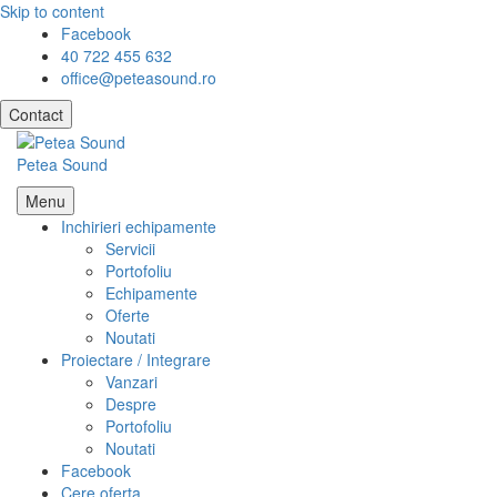
Skip to content
Facebook
40 722 455 632
office@peteasound.ro
Contact
Petea Sound
Menu
Inchirieri echipamente
Servicii
Portofoliu
Echipamente
Oferte
Noutati
Proiectare / Integrare
Vanzari
Despre
Portofoliu
Noutati
Facebook
Cere oferta