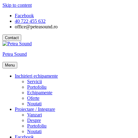
Skip to content
Facebook
40 722 455 632
office@peteasound.ro
Contact
Petea Sound
Menu
Inchirieri echipamente
Servicii
Portofoliu
Echipamente
Oferte
Noutati
Proiectare / Integrare
Vanzari
Despre
Portofoliu
Noutati
Facebook