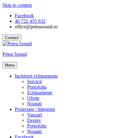
Skip to content
Facebook
40 722 455 632
office@peteasound.ro
Contact
Petea Sound
Menu
Inchirieri echipamente
Servicii
Portofoliu
Echipamente
Oferte
Noutati
Proiectare / Integrare
Vanzari
Despre
Portofoliu
Noutati
Facebook