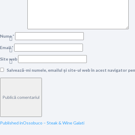
Nume
*
Email
*
Site web
Salvează-mi numele, emailul și site-ul web în acest navigator pe
Navigare
Published in
Ossobuco – Steak & Wine Galati
în