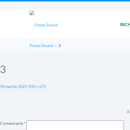
INC
Petea Sound
»
3
3
Posted
Full
18 martie 2025
900 × 675
on
size
A
Comentariu
*