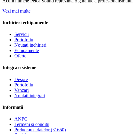
Acum numele Petea Sound reprezinta o garantie a profesionalismului pe
Vezi mai multe
Inchirieri echipamente
Servicii
Portofoliu
Noutati inchirieri
Echipamente
Oferte
Integrari sisteme
Despre
Portofoliu
Vanzari
Noutati integrari
Informatii
ANPC
Termeni si conditii
Prelucrarea datelor (31650)