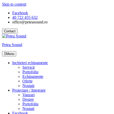
Skip to content
Facebook
40 722 455 632
office@peteasound.ro
Contact
Petea Sound
Menu
Inchirieri echipamente
Servicii
Portofoliu
Echipamente
Oferte
Noutati
Proiectare / Integrare
Vanzari
Despre
Portofoliu
Noutati
Facebook