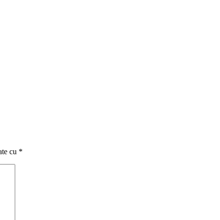
ate cu
*