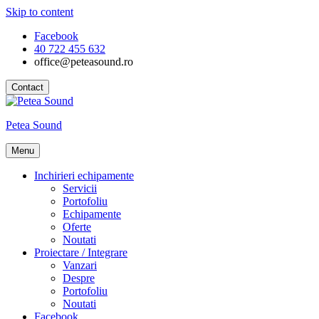
Skip to content
Facebook
40 722 455 632
office@peteasound.ro
Contact
Petea Sound
Menu
Inchirieri echipamente
Servicii
Portofoliu
Echipamente
Oferte
Noutati
Proiectare / Integrare
Vanzari
Despre
Portofoliu
Noutati
Facebook