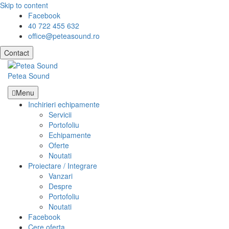
Skip to content
Facebook
40 722 455 632
office@peteasound.ro
Contact
Petea Sound
Menu
Inchirieri echipamente
Servicii
Portofoliu
Echipamente
Oferte
Noutati
Proiectare / Integrare
Vanzari
Despre
Portofoliu
Noutati
Facebook
Cere oferta