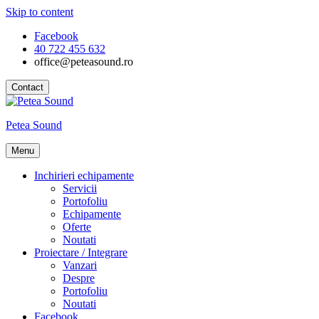
Skip to content
Facebook
40 722 455 632
office@peteasound.ro
Contact
Petea Sound
Menu
Inchirieri echipamente
Servicii
Portofoliu
Echipamente
Oferte
Noutati
Proiectare / Integrare
Vanzari
Despre
Portofoliu
Noutati
Facebook