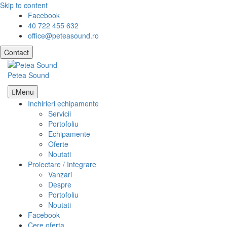
Skip to content
Facebook
40 722 455 632
office@peteasound.ro
Contact
Petea Sound
Menu
Inchirieri echipamente
Servicii
Portofoliu
Echipamente
Oferte
Noutati
Proiectare / Integrare
Vanzari
Despre
Portofoliu
Noutati
Facebook
Cere oferta