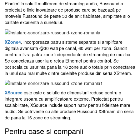
Pionieri in solutii multiroom de streaming audio, Russound a
proiectat o linie inovatoare de
produse care se bazează pe
motivele Russound de peste 50 de ani:
fiabilitate, simplitate si o
calitate excelenta a sunetului.
XZone4
, incorporeaza patru sisteme separate si amplifcare
digitala avansata @30 wati pe canal, 60 wati per zona. Gandit
pentru a livra patru zone independente de streaming de muzica.
Se conecteaza usor la o retea Ethernet pentru control. Se
pot scala cu usurinta pana la 16 zone audio totale prin conectarea
la unul sau mai multe dintre celelalte produse din seria XStream.
XSource
este este o solutie de dimensiuni reduse pentru o
integrare usoara cu amplificatoare externe. Proiectat pentru
scalabilitate, XSource include suport nativ pentru fidelitate mare
audio. Se potriveste cu alte produse Russound XStream din seria
de pana la 16 zone de streaming.
Pentru case si companii