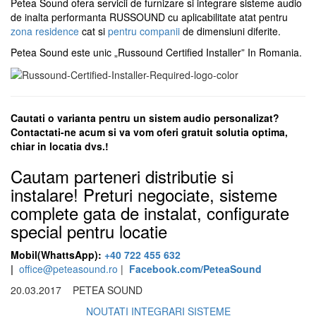
Petea Sound ofera servicii de furnizare si integrare sisteme audio
de inalta performanta RUSSOUND cu aplicabilitate atat pentru
zona residence
cat si
pentru companii
de dimensiuni diferite.
Petea Sound este unic „Russound Certified Installer” In Romania.
Cautati o varianta pentru un sistem audio personalizat?
Contactati-ne acum si va vom oferi gratuit solutia optima,
chiar in locatia dvs.!
Cautam parteneri distributie si
instalare! Preturi negociate, sisteme
complete gata de instalat, configurate
special pentru locatie
Mobil(WhattsApp):
+40 722 455 632
|
office@peteasound.ro
|
Facebook.com/PeteaSound
20.03.2017
PETEA SOUND
NOUTATI INTEGRARI SISTEME