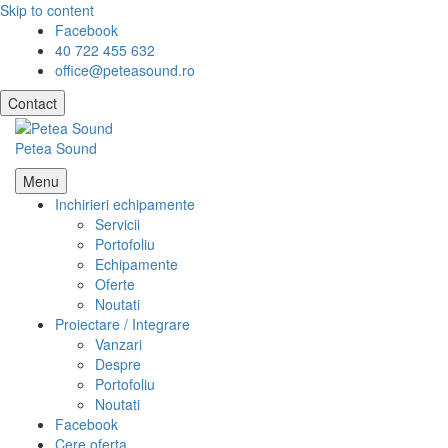
Skip to content
Facebook
40 722 455 632
office@peteasound.ro
Contact
Petea Sound
Menu
Inchirieri echipamente
Servicii
Portofoliu
Echipamente
Oferte
Noutati
Proiectare / Integrare
Vanzari
Despre
Portofoliu
Noutati
Facebook
Cere oferta